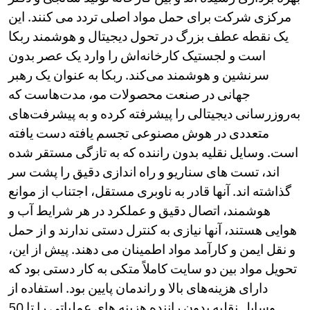
Nepali
مرکزی شرکت برای حمل مواد اصلی تردد می کنند. این
Norwegian
یک نقطه عطف بزرگ در تحول دیجیتال و هوشمند ربکا
Pashto
Punjabi
است و لجستیک کارخانه‌اش را وارد یک عصر بدون
Serbian
سرنشین و هوشمند می‌کند. ربکا به عنوان یک رهبر
Sesotho
جهانی در صنعت محصولات مو، مدت‌هاست که
Sinhala
به‌روزرسانی دیجیتالی را پیشرفته کرده و به پیشرفت‌های
Slovak
Slovenian
متعددی در هوش مصنوعی تجسم یافته دست یافته
Somali
است. وسایل نقلیه بدون راننده که به تازگی مستقر شده
Samoan
اند، تست های سناریو و راه اندازی دقیق را پشت سر
Scots Gaelic
گذاشته اند. آنها قادر به ناوبری مستقل، اجتناب از موانع
Shona
Sindhi
هوشمند، اتصال دقیق و عملکرد در هر شرایط آب و
Sundanese
هوایی هستند، آنها نیازی به کنترل دستی ندارند و از حمل
Swahili
و نقل ایمن و کارآمد مواد اطمینان می دهند. پیش از این،
Tajik
Tamil
تحویل مواد بین دو سایت کاملاً متکی به کار دستی بود که
Telugu
دارای هزینه‌های بالا و راندمان پایین بود. استفاده از
Thai
وسایل نقلیه بدون راننده هزینه های عملیاتی را تا 50