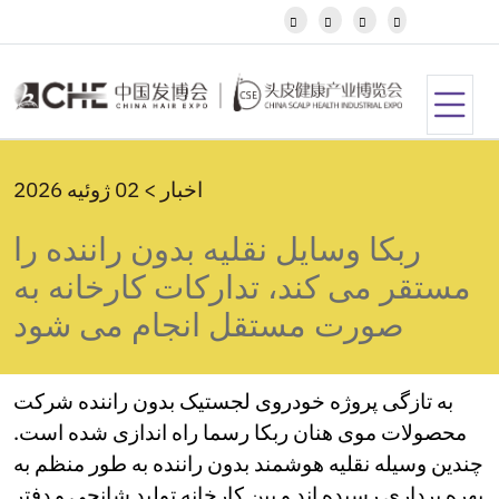
Igbo




Javanese
Kannada
Kazakh
Khmer
Kurdish
Kyrgyz
اخبار > 02 ژوئیه 2026
Latin
Latvian
ربکا وسایل نقلیه بدون راننده را
Lithuanian
Luxembou..
مستقر می کند، تدارکات کارخانه به
Macedonian
صورت مستقل انجام می شود
Malagasy
Malay
Malayalam
Maltese
به تازگی پروژه خودروی لجستیک بدون راننده شرکت
Maori
محصولات موی هنان ربکا رسما راه اندازی شده است.
Marathi
چندین وسیله نقلیه هوشمند بدون راننده به طور منظم به
Mongolian
Burmese
بهره برداری رسیده اند و بین کارخانه تولید شانجی و دفتر