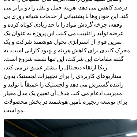
Ukrainian
درصد کاهش می دهد، هزینه حمل و نقل را دو برابر می
Urdu
Uzbek
کند. این خودروها با پشتیبانی از خدمات شبانه روزی بی
Vietnamese
وقفه، چرخه گردش مواد را تا حد زیادی کوتاه کرده و
Welsh
عرضه تولید را تثبیت می کنند. این پروژه به عنوان یک
Xhosa
تمرین قوی از استراتژی تحول هوشمند شرکت و یک
Yiddish
Yoruba
محرک کلیدی برای کاهش هزینه و بهبود کارایی است. به
Zulu
گفته مقامات این شرکت، این تنها نقطه شروع است.
Kinyarwanda
ربکا ارتقاء دیجیتال را بیشتر عمیق تر می کند،
Tatar
Oriya
سناریوهای کاربردی را برای تجهیزات لجستیک بدون
Turkmen
راننده گسترش می دهد و لجستیک را عمیقاً با تولید و
Uyghur
مدیریت ادغام می کند. هدف آن تعیین یک مدل معیار
برای توسعه زنجیره تامین هوشمند در بخش محصولات
مو است.