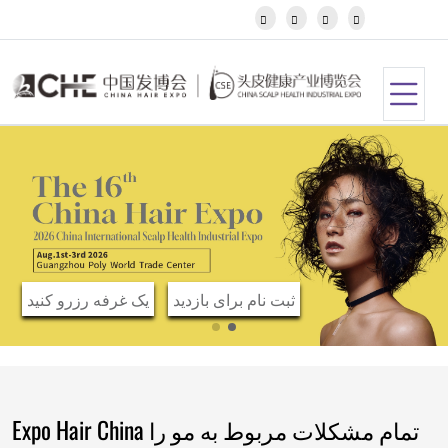
Igbo




Javanese
Kannada
Kazakh
Khmer
Kurdish
Kyrgyz
Latin
Latvian
Lithuanian
Luxembou..
Macedonian
Malagasy
ثبت نام برای بازدید
یک غرفه رزرو کنید
Malay
Malayalam
Maltese
Maori
Marathi
Mongolian
Expo Hair China تمام مشکلات مربوط به مو را
Burmese