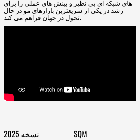
Ukrainian
های شبکه ای بی نظیر و بینش های عملی را برای
Urdu
رشد در یکی از سریعترین بازارهای مو در حال
Uzbek
تحول در جهان فراهم می کند.
Vietnamese
Welsh
Xhosa
Yiddish
Yoruba
Zulu
Kinyarwanda
Tatar
Oriya
Turkmen
Uyghur
SQM
نسخه 2025