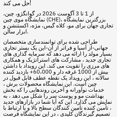
حل می کند!
Nepali
Norwegian
از 1 تا 3 آگوست 2026 در گوانگژو، چین،
Pashto
نمایشگاه موی چین (CHE)، بزرگترین نمایشگاه
Punjabi
تجاری جهان برای مو، کلاه گیس، مژه، اکستنشن و
Serbian
ابزار سالن.
Sesotho
Sinhala
طراحی شده برای توانمندسازی متخصصان
Slovak
جهانی-از آسیا و فراتر از آن-این یک بستر تجاری
Slovenian
بسیار مولد را ارائه می دهد که سرمایه گذاری های
Somali
تجاری جدید ، مشارکت های استراتژیک و همکاری
Samoan
های مرزی را تقویت می کند. این رویداد با داشتن
Scots Gaelic
بیش از 1000 غرفه دار و 60،000+ بازدید کننده
Shona
سالانه ، این رویداد یک نقطه عطف قابل قبول در
Sindhi
چین است. این نمایشگاه محصولات برش ،
Sundanese
خدمات نوآورانه و آخرین روندهایی را که بخش
Swahili
بهداشت مو و پوست سر را شکل می دهد ، به
Tajik
Tamil
نمایش می گذارد. این که آیا شما در بازارهای جدید
Telugu
، تأمین کننده تأمین کنندگان سطح بالا و یا ارتباط با
Thai
تصمیم گیرندگان کلیدی ، در این نمایشگاه فرصت