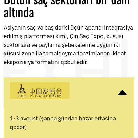
altında
Asiyanın saç və baş dərisi üçün aparıcı inteqrasiya
edilmiş platforması kimi, Çin Saç Expo, xüsusi
sektorlara və paylama şəbəkələrinə uyğun iki
xüsusi zona ilə təməlqoyma tənzimlənən ikiqat
ekspozisiya formatını qəbul edir.
1-3 avqust (şənbə gündən bazar ertəsinə
qədər)