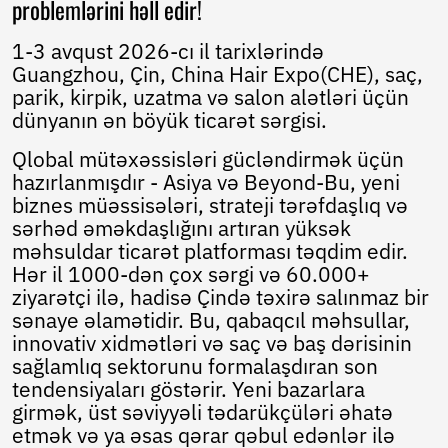
problemlərini həll edir!
Norwegian
Pashto
1-3 avqust 2026-cı il tarixlərində
Persian
Guangzhou, Çin, China Hair Expo(CHE), saç,
Punjabi
parik, kirpik, uzatma və salon alətləri üçün
Serbian
dünyanın ən böyük ticarət sərgisi.
Sesotho
Sinhala
Qlobal mütəxəssisləri gücləndirmək üçün
Slovak
hazırlanmışdır - Asiya və Beyond-Bu, yeni
Slovenian
biznes müəssisələri, strateji tərəfdaşlıq və
Somali
sərhəd əməkdaşlığını artıran yüksək
Samoan
məhsuldar ticarət platforması təqdim edir.
Scots Gaelic
Hər il 1000-dən çox sərgi və 60.000+
Shona
ziyarətçi ilə, hadisə Çində təxirə salınmaz bir
Sindhi
sənaye əlamətidir. Bu, qabaqcıl məhsullar,
Sundanese
innovativ xidmətləri və saç və baş dərisinin
Swahili
sağlamlıq sektorunu formalaşdıran son
Tajik
Tamil
tendensiyaları göstərir. Yeni bazarlara
Telugu
girmək, üst səviyyəli tədarükçüləri əhatə
Thai
etmək və ya əsas qərar qəbul edənlər ilə