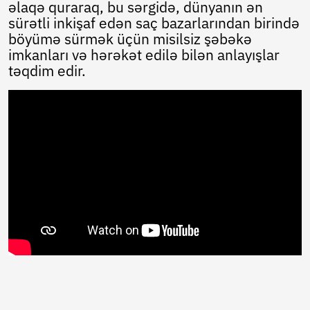
Ukrainian
əlaqə quraraq, bu sərgidə, dünyanın ən
Urdu
sürətli inkişaf edən saç bazarlarından birində
Uzbek
böyümə sürmək üçün misilsiz şəbəkə
Vietnamese
imkanları və hərəkət edilə bilən anlayışlar
Welsh
təqdim edir.
Xhosa
Yiddish
Yoruba
Zulu
Kinyarwanda
Tatar
Oriya
Turkmen
Uyghur