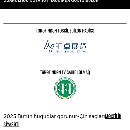
TƏRƏFINDƏN TƏŞKIL EDILƏN HADISƏ
TƏRƏFINDƏN EV SAHIBI OLMAQ
2025 Bütün hüquqlar qorunur-Çin saçları
MƏXFILIK
SIYASƏTI