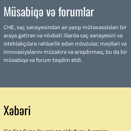
Müsabiqə və forumlar
CHE, saç sənayesindən ən yaxşı mütəxəssisləri bir
araya gətirən və növbəti illərdə saç sənayesini və
istehlakçılara rəhbərlik edən mövzular, meylləri və
innovasiyalarını müzakirə və araşdırmaq, bu da bir
müsabiqə və forum təqdim etdi.
Xəbəri