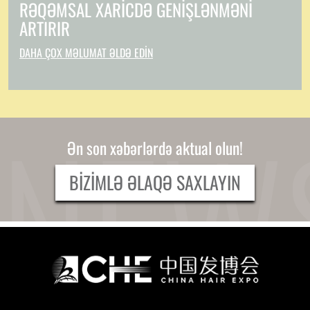
RƏQƏMSAL XARICDƏ GENIŞLƏNMƏNI
ARTIRIR
DAHA ÇOX MƏLUMAT ƏLDƏ EDIN
Ən son xəbərlərdə aktual olun!
BIZIMLƏ ƏLAQƏ SAXLAYIN