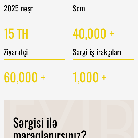
2025 nəşr
Sqm
15
40,000
TH
+
Ziyarətçi
Sərgi iştirakçıları
60,000
1,000
+
+
Sərgisi ilə
maraqlanırsınız?