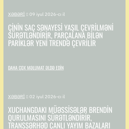
XƏBƏRI
09 iyul 2026-cı il

ÇININ SAÇ SƏNAYESI YAŞIL ÇEVRILMƏNI
SÜRƏTLƏNDIRIR, PARÇALANA BILƏN
PARIKLƏR YENI TRENDƏ ÇEVRILIR
DAHA ÇOX MƏLUMAT ƏLDƏ EDIN
XƏBƏRI
02 iyul 2026-cı il

XUCHANGDAKI MÜƏSSISƏLƏR BRENDIN
QURULMASINI SÜRƏTLƏNDIRIR,
TRANSSƏRHƏD CANLI YAYIM BAZALARI