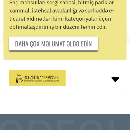
Saç məhsulları sərgi sahəsi, bitmiş pariklər,
xammal, istehsal avadanlığı və sərhəddə e-
ticarət xidmətləri kimi kateqoriyalar üçün
optimallaşdırılmış bir düzeni təmin edir.
DAHA ÇOX MƏLUMAT ƏLDƏ EDIN