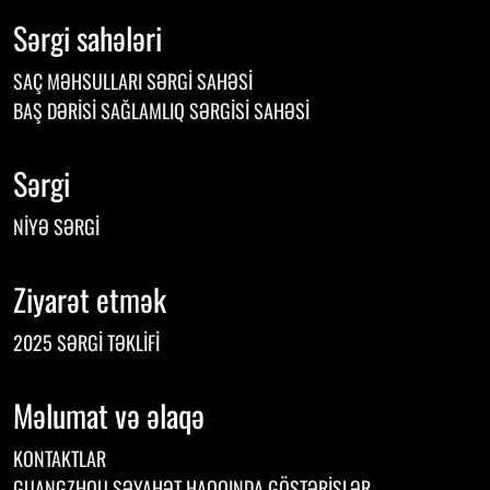
Sərgi sahələri
SAÇ MƏHSULLARI SƏRGI SAHƏSI
BAŞ DƏRISI SAĞLAMLIQ SƏRGISI SAHƏSI
Sərgi
NIYƏ SƏRGI
Ziyarət etmək
2025 SƏRGI TƏKLIFI
Məlumat və əlaqə
KONTAKTLAR
GUANGZHOU SƏYAHƏT HAQQINDA GÖSTƏRIŞLƏR