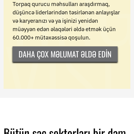
Torpaq qurucu məhsulları araşdırmaq,
düşüncə liderlərindən təsirlənən anlayışlar
və karyeranızı və ya işinizi yenidən
müəyyən edən əlaqələri əldə etmək üçün
60.000+ mütəxəssisə qoşulun.
DAHA ÇOX MƏLUMAT ƏLDƏ EDIN
Bütün saç sektorları bir dam