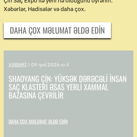
Çin Saç Expo ilə yeni nə olduğunu öyrənin:
Xəbərlər, Hadisələr və daha çox.
DAHA ÇOX MƏLUMAT ƏLDƏ EDIN
XƏBƏRI
09 iyul 2026-cı il

SHAOYANG ÇIN: YÜKSƏK DƏRƏCƏLI İNSAN
SAÇ KLASTERI ƏSAS YERLI XAMMAL
BAZASINA ÇEVRILIR
DAHA ÇOX MƏLUMAT ƏLDƏ EDIN