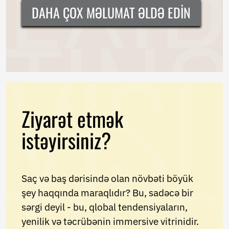
DAHA ÇOX MƏLUMAT ƏLDƏ EDIN
Ziyarət etmək
istəyirsiniz?
Saç və baş dərisində olan növbəti böyük
şey haqqında maraqlıdır? Bu, sadəcə bir
sərgi deyil - bu, qlobal tendensiyaların,
yenilik və təcrübənin immersive vitrinidir.