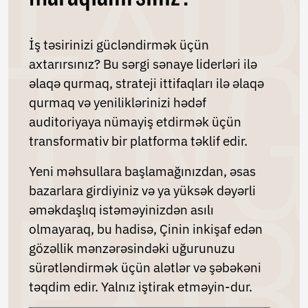
İş təsirinizi gücləndirmək üçün
axtarırsınız? Bu sərgi sənaye liderləri ilə
əlaqə qurmaq, strateji ittifaqları ilə əlaqə
qurmaq və yeniliklərinizi hədəf
auditoriyaya nümayiş etdirmək üçün
transformativ bir platforma təklif edir.
Yeni məhsullara başlamağınızdan, əsas
bazarlara girdiyiniz və ya yüksək dəyərli
əməkdaşlıq istəməyinizdən asılı
olmayaraq, bu hadisə, Çinin inkişaf edən
gözəllik mənzərəsindəki uğurunuzu
sürətləndirmək üçün alətlər və şəbəkəni
təqdim edir. Yalnız iştirak etməyin-dur.