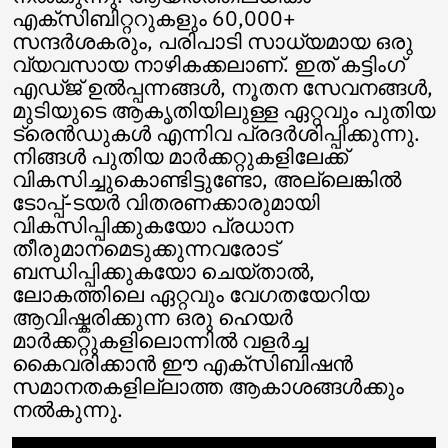
Ukrainian
എക്സിബിറ്ററുകളും 60,000+
Urdu
സന്ദർശകരും, പരിപാടി സാധ്യമായ ഒരു
Uzbek
വ്യവസായ നാഴികക്കലാണ്. ഇത് കട്ടിംഗ്
Vietnamese
എഡ്ജ് ഉൽപ്പന്നങ്ങൾ, നൂതന സേവനങ്ങൾ,
Welsh
മുടിയുടെ ആകൃതിയിലുള്ള ഏറ്റവും പുതിയ
Xhosa
ട്രെൻഡുകൾ എന്നിവ പ്രദർശിപ്പിക്കുന്നു.
Yiddish
നിങ്ങൾ പുതിയ മാർക്കറ്റുകളിലേക്ക്
Yoruba
വികസിച്ചുകൊണ്ടിട്ടുണ്ടോ, അല്ലെങ്കിൽ
Zulu
ടോപ്പ്-ടയർ വിതരണക്കാരുമായി
Kinyarwanda
വികസിപ്പിക്കുകയോ പ്രധാന
Tatar
തീരുമാനമെടുക്കുന്നവരോട്
Oriya
Turkmen
ബന്ധിപ്പിക്കുകയോ ചെയ്താൽ,
Uyghur
ലോകത്തിലെ ഏറ്റവും വേഗതയേറിയ
ആവിഷ്കരിക്കുന്ന ഒരു ഹെയർ
മാർക്കറ്റുകളിലൊന്നിൽ വളർച്ച
കൈവരിക്കാൻ ഈ എക്സിബിഷൻ
സമാനതകളില്ലാത്ത ആകാശങ്ങൾക്കും
നൽകുന്നു.