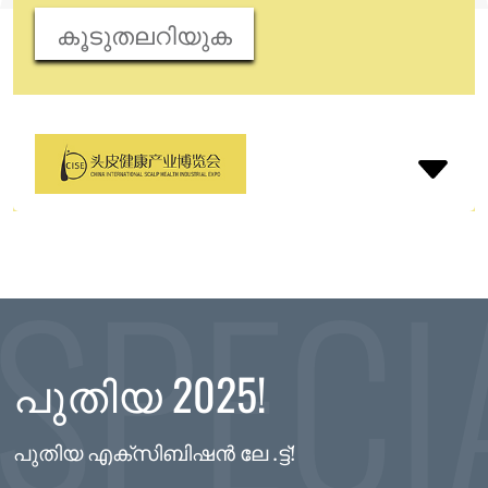
കൂടുതലറിയുക
പുതിയ 2025!
പുതിയ എക്സിബിഷൻ ലേ .ട്ട്!