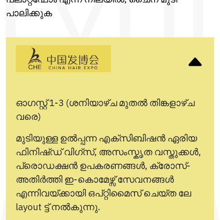
പാലിക്കുക
ഓഗസ്റ്റ് 1-3 (ശനിയാഴ്ച മുതൽ തിങ്കളാഴ്ച
വരെ)
മുടിയുള്ള ഉൽപ്പന്ന എക്സിബിഷൻ ഏരിയ
ഫിനിഷ്ഡ് വിഗ്സ്, അസംസ്കൃത വസ്തുക്കൾ,
പ്രൊഡക്ഷൻ ഉപകരണങ്ങൾ, ക്രോസ്-
അതിർത്തി ഇ-കൊമേഴ്സ് സേവനങ്ങൾ
എന്നിവയ്ക്കായി ഒപ്റ്റിമൈസ് ചെയ്ത ലേ
layout ട്ട് നൽകുന്നു.