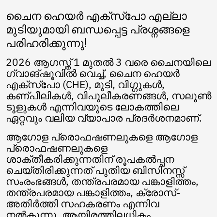
Norwegian
ചൈന ഹെയർ എക്സ്പോ എല്ലാ
Pashto
മുടിയുമായി ബന്ധപ്പെട്ട പ്രശ്നങ്ങളെ
Persian
Punjabi
പരിഹരിക്കുന്നു!
Serbian
Sesotho
2026 ആഗസ്ത് 1 മുതൽ 3 വരെ ചൈനയിലെ
Sinhala
ഗ്വാങ്‌ഷൂവിൽ വെച്ച്, ചൈന ഹെയർ
Slovak
എക്‌സ്‌പോ (CHE), മുടി, വിഗ്ഗുകൾ,
Slovenian
കണ്പീലികൾ, വിപുലീകരണങ്ങൾ, സലൂൺ
Somali
ടൂളുകൾ എന്നിവയുടെ ലോകത്തിലെ
Samoan
ഏറ്റവും വലിയ വ്യാപാര പ്രദർശനമാണ്.
Scots Gaelic
Shona
ആഗോള പ്രൊഫഷണലുകളെ ആഗോള
Sindhi
പ്രൊഫഷണലുകളെ
Sundanese
ശാക്തീകരിക്കുന്നതിന് രൂപകൽപ്പന
Swahili
ചെയ്തിരിക്കുന്നത് പുതിയ ബിസിനസ്സ്
Tajik
സംരംഭങ്ങൾ, തന്ത്രപരമായ പങ്കാളിത്തം,
Tamil
തന്ത്രപരമായ പങ്കാളിത്തം, ക്രോസ്-
Telugu
അതിർത്തി സഹകരണം എന്നിവ
Thai
നൽകുന്നു. ആയിരത്തിലധികം