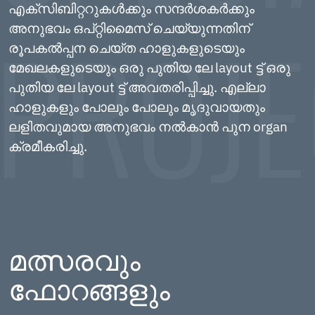
എക്സിബിറ്ററുകൾക്കും സന്ദർശകർക്കും
അനുഭവം ഒപ്റ്റിമൈസ് ചെയ്യുന്നതിന്
രൂപകൽപ്പന ചെയ്ത ഹാളുകളുടെയും
മേഖലകളുടെയും ഒരു പുതിയ ലേ layout ട്ട് ഒരു
പുതിയ ലേ layout ട്ട് അവതരിപ്പിച്ചു. എല്ലാ
ഹാളുകളും പോലും പോലും മൃദുവായതും
ലളിതവുമായ അനുഭവം നൽകാൻ പുന organ
ക്രമീകരിച്ചു.
മത്സരവും
ഫോറങ്ങളും