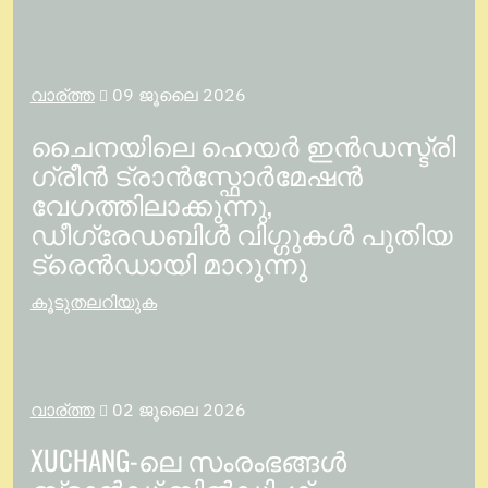
വാര്ത്ത
09 ജൂലൈ 2026

ചൈനയിലെ ഹെയർ ഇൻഡസ്ട്രി
ഗ്രീൻ ട്രാൻസ്ഫോർമേഷൻ
വേഗത്തിലാക്കുന്നു,
ഡീഗ്രേഡബിൾ വിഗ്ഗുകൾ പുതിയ
ട്രെൻഡായി മാറുന്നു
കൂടുതലറിയുക
വാര്ത്ത
02 ജൂലൈ 2026

XUCHANG-ലെ സംരംഭങ്ങൾ