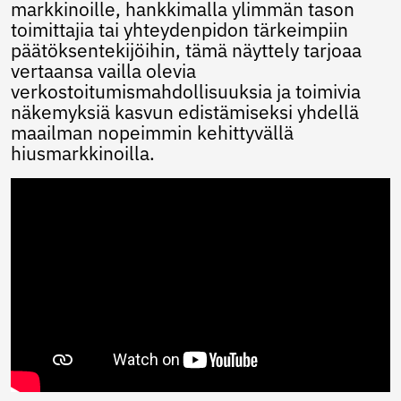
Ukrainian
markkinoille, hankkimalla ylimmän tason
Urdu
toimittajia tai yhteydenpidon tärkeimpiin
Uzbek
päätöksentekijöihin, tämä näyttely tarjoaa
Vietnamese
vertaansa vailla olevia
Welsh
verkostoitumismahdollisuuksia ja toimivia
Xhosa
näkemyksiä kasvun edistämiseksi yhdellä
Yiddish
maailman nopeimmin kehittyvällä
Yoruba
hiusmarkkinoilla.
Zulu
Kinyarwanda
Tatar
Oriya
Turkmen
Uyghur