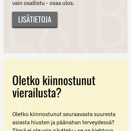
vain osallistu - osaa ulos.
LISÄTIETOJA
Oletko kiinnostunut
vierailusta?
Oletko kiinnostunut seuraavasta suuresta
asiasta hiusten ja päänahan terveydessä?
Tämä ei ole vain näyttely - se on kiehtova