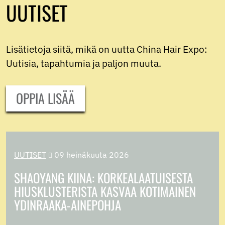
UUTISET
Lisätietoja siitä, mikä on uutta China Hair Expo:
Uutisia, tapahtumia ja paljon muuta.
OPPIA LISÄÄ
UUTISET
09 heinäkuuta 2026

SHAOYANG KIINA: KORKEALAATUISESTA
HIUSKLUSTERISTA KASVAA KOTIMAINEN
YDINRAAKA-AINEPOHJA