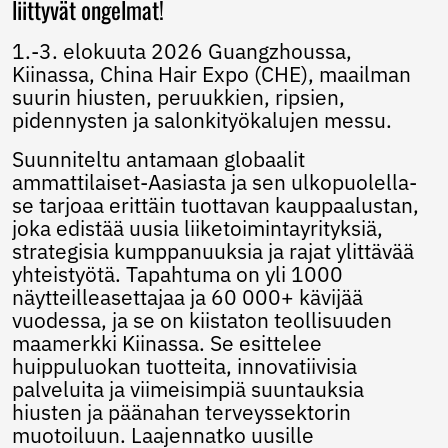
liittyvät ongelmat!
Norwegian
Pashto
1.-3. elokuuta 2026 Guangzhoussa,
Persian
Kiinassa, China Hair Expo (CHE), maailman
Punjabi
suurin hiusten, peruukkien, ripsien,
Serbian
pidennysten ja salonkityökalujen messu.
Sesotho
Sinhala
Suunniteltu antamaan globaalit
Slovak
ammattilaiset-Aasiasta ja sen ulkopuolella-
Slovenian
se tarjoaa erittäin tuottavan kauppaalustan,
Somali
joka edistää uusia liiketoimintayrityksiä,
Samoan
strategisia kumppanuuksia ja rajat ylittävää
Scots Gaelic
yhteistyötä. Tapahtuma on yli 1000
Shona
näytteilleasettajaa ja 60 000+ kävijää
Sindhi
vuodessa, ja se on kiistaton teollisuuden
Sundanese
maamerkki Kiinassa. Se esittelee
Swahili
huippuluokan tuotteita, innovatiivisia
Tajik
Tamil
palveluita ja viimeisimpiä suuntauksia
Telugu
hiusten ja päänahan terveyssektorin
Thai
muotoiluun. Laajennatko uusille