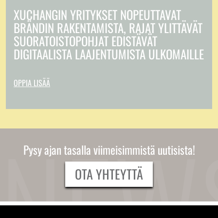
XUCHANGIN YRITYKSET NOPEUTTAVAT
BRÄNDIN RAKENTAMISTA, RAJAT YLITTÄVÄT
SUORATOISTOPOHJAT EDISTÄVÄT
DIGITAALISTA LAAJENTUMISTA ULKOMAILLE
OPPIA LISÄÄ
Pysy ajan tasalla viimeisimmistä uutisista!
OTA YHTEYTTÄ