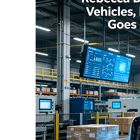
Ukrainian
Urdu
Uzbek
Vietnamese
Welsh
Xhosa
Yiddish
Yoruba
Zulu
Kinyarwanda
Tatar
Oriya
Turkmen
Uyghur