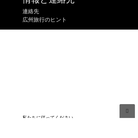
連絡先
広州旅行のヒント

私たちに従ってください



