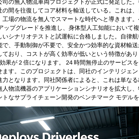
公司の無人物流車両プロジェクトが正式に発足した。
社の間を往復してコア材料を輸送している。これは、
、工場の物流を無人でスマートな時代へと導きます。
 アップグレードを推進し、身体型人工知能において
しいシナリオテストと試運転に合格しました。自律航
能で、手動制御が不要で、安全かつ効率的な資材輸送が
しており、コストが高く効率が低いという特徴があり
対効果が 2 倍になります。 24 時間無停止のサービ
せます。このプロジェクトは、同社のインテリジェン
進力となります。同社関係者によると、これは単なる
無人物流機器のアプリケーションシナリオを拡大し、
ントなサプライチェーン開発のベンチマーク モデル