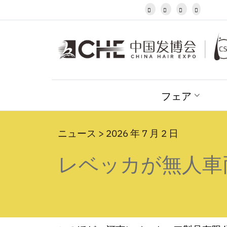
Javanese




Kannada
Kazakh
Khmer
Kurdish
Kyrgyz
Latin
Latvian
フェア
Lithuanian
Luxembou..
Macedonian
Malagasy
ニュース > 2026 年 7 月 2 日
Malay
レベッカが無人車
Malayalam
Maltese
Maori
Marathi
Mongolian
Burmese
Nepali