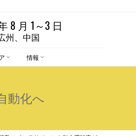
 年 8 月 1～3 日
広州、中国
ア
情報
自動化へ