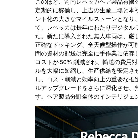
このほど、河南レベッカヘア製品有限
Norwegian
定期的に稼働し、上吉の生産工場と本
Pashto
Persian
ント化の大きなマイルストーンとなり
Punjabi
て、レベッカは長年にわたりデジタル
Serbian
た。新たに導入された無人車両は、厳
Sesotho
Sinhala
正確なドッキング、全天候型操作が可
Slovak
間の資材の配送は完全に手作業に依存
Slovenian
コストが 50% 削減され、輸送の費用
Somali
ルを大幅に短縮し、生産供給を安定さ
Samoan
Scots Gaelic
し、コスト削減と効率向上の重要な推
Shona
ルアップグレードをさらに深化させ、
Sindhi
す。ヘア製品分野全体のインテリジェ
Sundanese
Swahili
Tajik
Tamil
Telugu
Thai