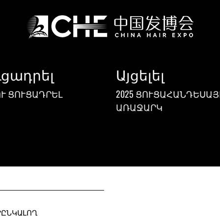
ւցադրել
Այցելել
Ւ ՑՈՒՑԱԴՐԵԼ
2025 ՑՈՒՑԱՀԱՆԴԵՍԱՅ
ԱՌԱՋԱՐԿ
ՐԸՆԿԱԼՈՂ