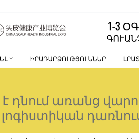
1-3 Օ
ԳՈՒԱՆ
ԵԼ
ԻՐԱԴԱՐՁՈՒԹՅՈՒՆՆԵՐ
ԼՐԱ
 է դնում առանց վարո
լոգիստիկան դառնու