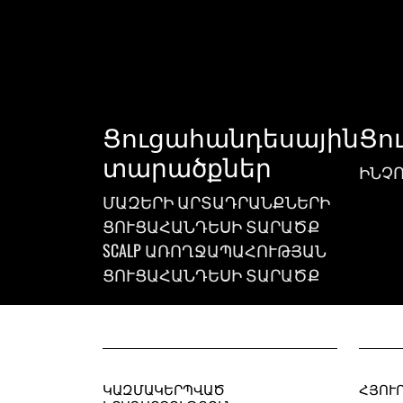
Ցուցահանդեսային
Ցո
տարածքներ
ԻՆՉՈ
ՄԱԶԵՐԻ ԱՐՏԱԴՐԱՆՔՆԵՐԻ
ՑՈՒՑԱՀԱՆԴԵՍԻ ՏԱՐԱԾՔ
SCALP ԱՌՈՂՋԱՊԱՀՈՒԹՅԱՆ
ՑՈՒՑԱՀԱՆԴԵՍԻ ՏԱՐԱԾՔ
ԿԱԶՄԱԿԵՐՊՎԱԾ
ՀՅՈՒ