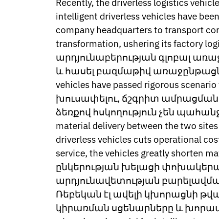
Recently, the driverless logistics vehic
Norwegian
intelligent driverless vehicles have bee
Pashto
Persian
company headquarters to transport core 
Punjabi
transformation, ushering its factor
Serbian
արդյունաբերության գլոբալ առ
Sesotho
Sinhala
և հասել բազմաթիվ առաջընթացների
Slovak
vehicles have passed rigorous sce
Slovenian
խուսափելու, ճշգրիտ ամրացման
Somali
ձեռքով հսկողություն չեն պահան
Samoan
Scots Gaelic
material delivery between the two sites 
Shona
driverless vehicles cuts operational c
Sindhi
service, the vehicles greatly shorten
Sundanese
ընկերության խելացի փոխակեր
Swahili
Tajik
արդյունավետության բարելավման հիմնա
Tamil
Ռեբեկան էլ ավելի կխորացնի թվ
Telugu
կիրառման սցենարները և խորապե
Thai