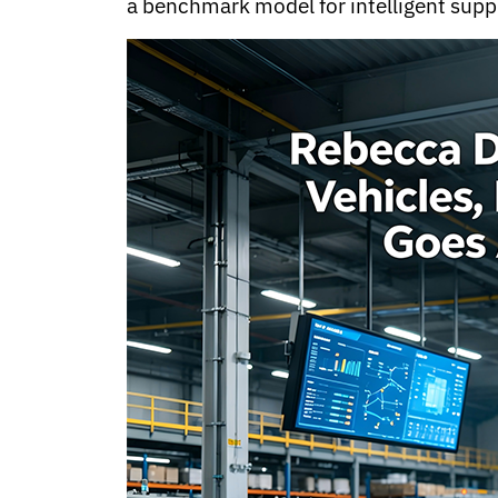
Ukrainian
a benchmark model for intelligent supp
Urdu
Uzbek
Vietnamese
Welsh
Xhosa
Yiddish
Yoruba
Zulu
Kinyarwanda
Tatar
Oriya
Turkmen
Uyghur