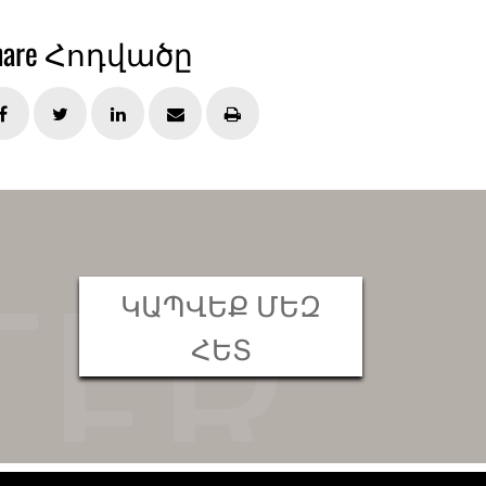
hare Հոդվածը
ԿԱՊՎԵՔ ՄԵԶ
ՀԵՏ