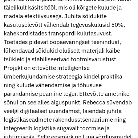
Ukrainian
täielikult käsitsitööl, mis oli kõrgete kulude ja
Urdu
Uzbek
madala efektiivsusega. Juhita sõidukite
Vietnamese
kasutuselevõtt vähendab tegevuskulusid 50%,
Welsh
kahekordistades transpordi kulutasuvust.
Xhosa
Toetades pidevat ööpäevaringset teenindust,
Yiddish
Yoruba
lühendavad sõidukid oluliselt materjali käibe
Zulu
tsükleid ja stabiliseerivad tootmisvarustust.
Kinyarwanda
Projekt on ettevõtte intelligentse
Tatar
Oriya
ümberkujundamise strateegia kindel praktika
Turkmen
ning kulude vähendamise ja tõhususe
Uyghur
parandamise peamine tegur. Ettevõtte ametnike
sõnul on see alles alguspunkt. Rebecca süvendab
veelgi digitaalset uuendamist, laiendab juhita
logistikaseadmete rakendusstsenaariume ning
integreerib logistika sügavalt tootmise ja
juhtimisega. Selle eesmärk on luua võrdlusmudel