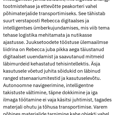
Norwegian
tootmistehase ja ettevõtte peakorteri vahel
Pashto
põhimaterjalide transportimiseks. See tähistab
Persian
Punjabi
suurt verstaposti Rebecca digitaalses ja
Serbian
intelligentses ümberkujundamises, mis viib tema
Sesotho
tehase logistika mehitamata ja nutikasse
Sinhala
ajastusse. Juuksetoodete tööstuse ülemaailmse
Slovak
Slovenian
liidrina on Rebecca juba pikka aega täiustanud
Somali
digitaalset uuendamist ja saavutanud mitmeid
Samoan
läbimurdeid kehastatud tehisintellektis. Äsja
Scots Gaelic
kasutusele võetud juhita sõidukid on läbinud
Shona
Sindhi
ranged stsenaariumitestid ja kasutuselevõtu.
Sundanese
Autonoomne navigeerimine, intelligentne
Swahili
takistuste vältimine, täpne dokkimine ja iga
Tajik
Tamil
ilmaga töötamine ei vaja käsitsi juhtimist, tagades
Telugu
materjali ohutu ja tõhusa transportimise. Varem
Thai
põhines materjalide tarnimine kahe objekti vahel