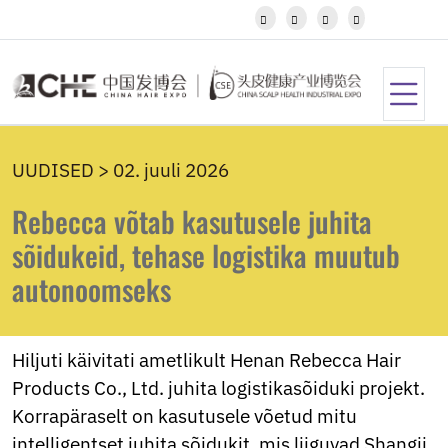
Javanese




Kannada
Kazakh
Khmer
Kurdish
Kyrgyz
Latin
UUDISED > 02. juuli 2026
Latvian
Lithuanian
Rebecca võtab kasutusele juhita
Luxembou..
Macedonian
sõidukeid, tehase logistika muutub
Malagasy
autonoomseks
Malay
Malayalam
Maltese
Maori
Hiljuti käivitati ametlikult Henan Rebecca Hair
Marathi
Products Co., Ltd. juhita logistikasõiduki projekt.
Mongolian
Korrapäraselt on kasutusele võetud mitu
Burmese
Nepali
intelligentset juhita sõidukit, mis liiguvad Shangji