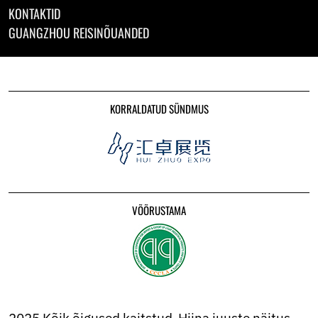
KONTAKTID
GUANGZHOU REISINÕUANDED
KORRALDATUD SÜNDMUS
VÕÕRUSTAMA
2025 Kõik õigused kaitstud-Hiina juuste näitus-