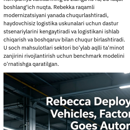
boshlang‘ich nuqta. Rebekka raqamli
modernizatsiyani yanada chuqurlashtiradi,
haydovchisiz logistika uskunalari uchun dastur
stsenariylarini kengaytiradi va logistikani ishlab
chiqarish va boshqaruv bilan chuqur birlashtiradi.
U soch mahsulotlari sektori bo'ylab aqlli ta'minot
zanjirini rivojlantirish uchun benchmark modelini
o'rnatishga qaratilgan.