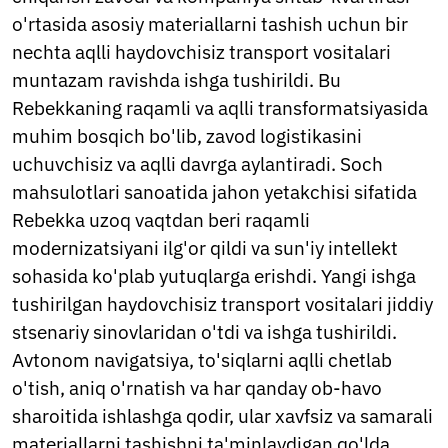
Nepali
o'rtasida asosiy materiallarni tashish uchun bir
Norwegian
nechta aqlli haydovchisiz transport vositalari
Pashto
Persian
muntazam ravishda ishga tushirildi. Bu
Punjabi
Rebekkaning raqamli va aqlli transformatsiyasida
Serbian
muhim bosqich bo'lib, zavod logistikasini
Sesotho
uchuvchisiz va aqlli davrga aylantiradi. Soch
Sinhala
Slovak
mahsulotlari sanoatida jahon yetakchisi sifatida
Slovenian
Rebekka uzoq vaqtdan beri raqamli
Somali
modernizatsiyani ilg'or qildi va sun'iy intellekt
Samoan
sohasida ko'plab yutuqlarga erishdi. Yangi ishga
Scots Gaelic
Shona
tushirilgan haydovchisiz transport vositalari jiddiy
Sindhi
stsenariy sinovlaridan o'tdi va ishga tushirildi.
Sundanese
Avtonom navigatsiya, to'siqlarni aqlli chetlab
Swahili
Tajik
o'tish, aniq o'rnatish va har qanday ob-havo
Tamil
sharoitida ishlashga qodir, ular xavfsiz va samarali
Telugu
materiallarni tashishni ta'minlaydigan qo'lda