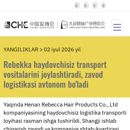
Igbo




Javanese
Kannada
Kazakh
Khmer
Kurdish
Kyrgyz
YANGILIKLAR > 02 iyul 2026 yil
Latin
Latvian
Rebekka haydovchisiz transport
Lithuanian
Luxembou..
vositalarini joylashtiradi, zavod
Macedonian
logistikasi avtonom bo'ladi
Malagasy
Malay
Malayalam
Maltese
Yaqinda Henan Rebecca Hair Products Co., Ltd
Maori
kompaniyasining haydovchisiz logistika transporti
Marathi
loyihasi rasman ishga tushirildi. Shangji ishlab
Mongolian
Burmese
chiqarish zavodi va kompaniya shtab-kvartirasi