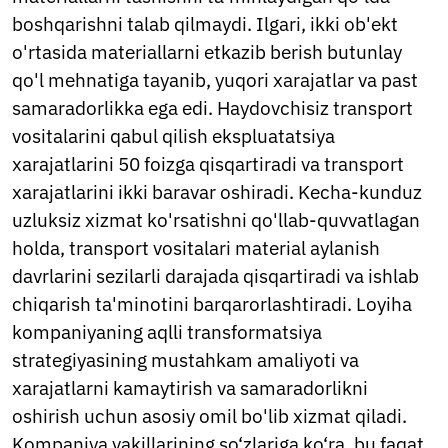
Thai
boshqarishni talab qilmaydi. Ilgari, ikki ob'ekt
Ukrainian
Urdu
o'rtasida materiallarni etkazib berish butunlay
Vietnamese
qo'l mehnatiga tayanib, yuqori xarajatlar va past
Welsh
samaradorlikka ega edi. Haydovchisiz transport
Xhosa
vositalarini qabul qilish ekspluatatsiya
Yiddish
Yoruba
xarajatlarini 50 foizga qisqartiradi va transport
Zulu
xarajatlarini ikki baravar oshiradi. Kecha-kunduz
Kinyarwanda
uzluksiz xizmat ko'rsatishni qo'llab-quvvatlagan
Tatar
Oriya
holda, transport vositalari material aylanish
Turkmen
davrlarini sezilarli darajada qisqartiradi va ishlab
Uyghur
chiqarish ta'minotini barqarorlashtiradi. Loyiha
kompaniyaning aqlli transformatsiya
strategiyasining mustahkam amaliyoti va
xarajatlarni kamaytirish va samaradorlikni
oshirish uchun asosiy omil bo'lib xizmat qiladi.
Kompaniya vakillarining so‘zlariga ko‘ra, bu faqat