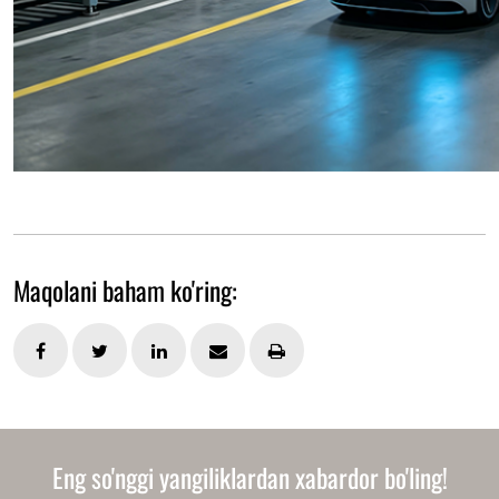
Maqolani baham ko'ring:
Eng so'nggi yangiliklardan xabardor bo'ling!