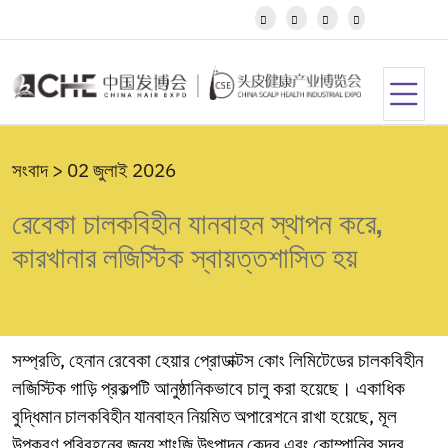
Javanese




Kannada
Kazakh
Khmer
Kurdish
Kyrgyz
Latin
সংবাদ > 02 জুলাই 2026
Latvian
Lithuanian
রেবেকা চালকবিহীন যানবাহন স্থাপন করে,
Luxembou..
Macedonian
কারখানার লজিস্টিক স্বায়ত্তশাসিত হয়
Malagasy
Malay
Malayalam
Maltese
Maori
সম্প্রতি, হেনান রেবেকা হেয়ার প্রোডাক্টস কোং লিমিটেডের চালকবিহীন
Marathi
লজিস্টিক গাড়ি প্রকল্পটি আনুষ্ঠানিকভাবে চালু করা হয়েছে। একাধিক
Mongolian
বুদ্ধিমান চালকবিহীন যানবাহন নিয়মিত অপারেশনে রাখা হয়েছে, মূল
Burmese
Nepali
উপকরণ পরিবহনের জন্য শাংজি উৎপাদন কেন্দ্র এবং কোম্পানির সদর