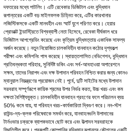
Norwegian
দফতরের মধ্যে শাটলিং। এটি রেবেকার ডিজিটাল এবং বুদ্ধিমান
Pashto
রূপান্তরের একটি বড় মাইলফলক চিহ্নিত করে, এটির কারখানার
Persian
Punjabi
লজিস্টিকসকে একটি মানবহীন এবং স্মার্ট যুগে পরিণত করে। হেয়ার
Serbian
প্রোডাক্ট ইন্ডাস্ট্রিতে বিশ্বব্যাপী নেতা হিসেবে, রেবেকা দীর্ঘকাল ধরে
Sesotho
ডিজিটাল আপগ্রেডিং করেছে এবং কৃত্রিম বুদ্ধিমত্তায় একাধিক সাফল্য
Sinhala
অর্জন করেছে। নতুন নিয়োজিত চালকবিহীন যানবাহন কঠোর দৃশ্যকল্প
Slovak
Slovenian
পরীক্ষা এবং কমিশনিং পাস করেছে। স্বায়ত্তশাসিত নেভিগেশন, বুদ্ধিমান
Somali
প্রতিবন্ধকতা পরিহার, সুনির্দিষ্ট ডকিং এবং সর্ব-আবহাওয়া অপারেশনে
Samoan
সক্ষম, তাদের নিরাপদ এবং দক্ষ উপাদান পরিবহন নিশ্চিত করার জন্য কোনও
Scots Gaelic
ম্যানুয়াল নিয়ন্ত্রণের প্রয়োজন নেই। পূর্বে, দুটি সাইটের মধ্যে উপাদান
Shona
Sindhi
সরবরাহ সম্পূর্ণরূপে কায়িক শ্রমের উপর নির্ভর করত, উচ্চ খরচ এবং কম
Sundanese
দক্ষতা বৈশিষ্ট্যযুক্ত। চালকবিহীন যানবাহন গ্রহণের ফলে পরিচালন ব্যয়
Swahili
50% কমে যায়, যা পরিবহন খরচ-কার্যকারিতা দ্বিগুণ করে। নন-স্টপ
Tajik
Tamil
রাউন্ড-দ্য-ক্লক পরিষেবাকে সমর্থন করে, যানবাহনগুলি উপাদানের
Telugu
টার্নওভার চক্রকে ব্যাপকভাবে ছোট করে এবং উত্পাদন সরবরাহকে
Thai
স্থিতিশীল করে। প্রকল্পটি কোম্পানির বুদ্ধিমান রূপান্তর কৌশলের একটি