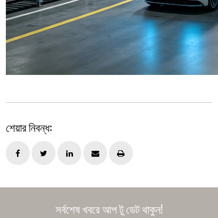
শেয়ার নিবন্ধ:
সর্বশেষ খবরে আপ টু ডেট থাকুন!