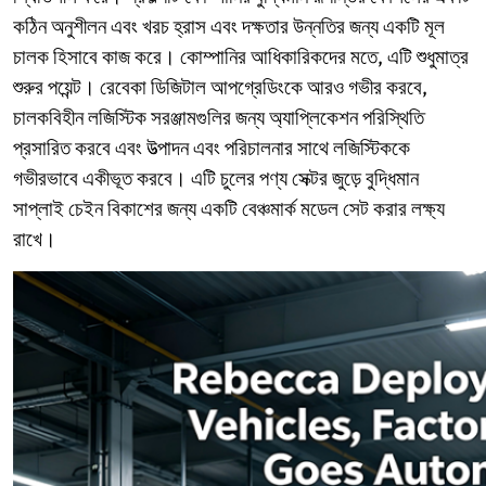
Ukrainian
কঠিন অনুশীলন এবং খরচ হ্রাস এবং দক্ষতার উন্নতির জন্য একটি মূল
Urdu
Uzbek
চালক হিসাবে কাজ করে। কোম্পানির আধিকারিকদের মতে, এটি শুধুমাত্র
Vietnamese
শুরুর পয়েন্ট। রেবেকা ডিজিটাল আপগ্রেডিংকে আরও গভীর করবে,
Welsh
চালকবিহীন লজিস্টিক সরঞ্জামগুলির জন্য অ্যাপ্লিকেশন পরিস্থিতি
Xhosa
প্রসারিত করবে এবং উত্পাদন এবং পরিচালনার সাথে লজিস্টিককে
Yiddish
Yoruba
গভীরভাবে একীভূত করবে। এটি চুলের পণ্য সেক্টর জুড়ে বুদ্ধিমান
Zulu
সাপ্লাই চেইন বিকাশের জন্য একটি বেঞ্চমার্ক মডেল সেট করার লক্ষ্য
Kinyarwanda
রাখে।
Tatar
Oriya
Turkmen
Uyghur