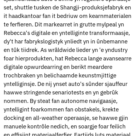
Norwegian
set, shuttle tusken de Shangji-produksjefabryk en
Pashto
it haadkantoar fan it bedriuw om kearnmaterialen
Persian
Punjabi
te ferfieren. Dit markearret in grutte mylpeal yn
Serbian
Rebecca's digitale en yntelliginte transformaasje,
Sesotho
dy't har fabrykslogistyk ynliedt yn in ûnbemanne
Sinhala
en tûk tiidrek. As wrâldwide lieder yn 'e yndustry
Slovak
Slovenian
foar hierprodukten, hat Rebecca lange avansearre
Somali
digitale opwurdearring en berikt meardere
Samoan
trochbraken yn belichaamde keunstmjittige
Scots Gaelic
yntelliginsje. De nij ynset auto's sûnder sjauffeur
Shona
Sindhi
hawwe stringende senariotests en yn gebrûk
Sundanese
nommen. By steat fan autonome navigaasje,
Swahili
yntelligint foarkommen fan obstakels, krekte
Tajik
Tamil
docking en all-weather operaasje, se hawwe gjin
Telugu
manuele kontrôle nedich, en soargje foar feilich
Thai
en effisjint materiaalferfier. Eartiids luts materiaal