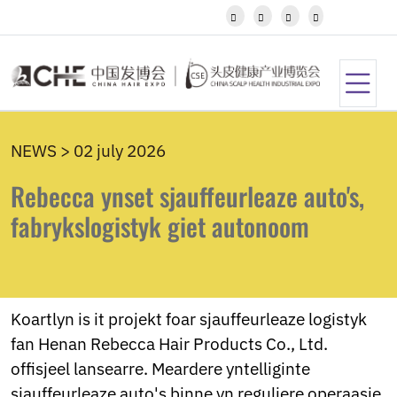
Javanese




Kannada
Kazakh
Khmer
Kurdish
Kyrgyz
Latin
NEWS > 02 july 2026
Latvian
Lithuanian
Rebecca ynset sjauffeurleaze auto's,
Luxembou..
Macedonian
fabrykslogistyk giet autonoom
Malagasy
Malay
Malayalam
Maltese
Maori
Koartlyn is it projekt foar sjauffeurleaze logistyk
Marathi
fan Henan Rebecca Hair Products Co., Ltd.
Mongolian
offisjeel lansearre. Meardere yntelliginte
Burmese
Nepali
sjauffeurleaze auto's binne yn reguliere operaasje