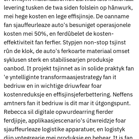
Ukrainian
levering tusken de twa siden folslein op hânwurk,
Urdu
Uzbek
mei hege kosten en lege effisjinsje. De oanname
Vietnamese
fan sjauffeurleaze auto's besuniget operasjonele
Welsh
kosten mei 50%, en ferdûbelet de kosten-
Xhosa
effektiviteit fan ferfier. Stypjen non-stop tsjinst
Yiddish
Yoruba
rûn de klok, de auto's ferkoarte materiaal omset
Zulu
syklusen sterk en stabilisearjen produksje
Kinyarwanda
oanbod. It projekt tsjinnet as in solide praktyk fan
Tatar
Oriya
'e yntelliginte transformaasjestrategy fan it
Turkmen
bedriuw en in wichtige driuwfear foar
Uyghur
kostenreduksje en effisjinsjeferbettering. Neffens
amtners fan it bedriuw is dit mar it útgongspunt.
Rebecca sil digitale opwurdearring fierder
ferdjipje, applikaasjescenario's útwreidzje foar
sjauffeurleaze logistike apparatuer, en logistyk
djip yntegrearje mei produksje en behear. It is fan