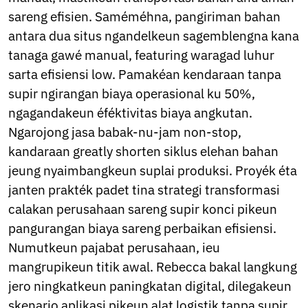
Ukrainian
sareng efisien. Saméméhna, pangiriman bahan
Urdu
Uzbek
antara dua situs ngandelkeun sagemblengna kana
Vietnamese
tanaga gawé manual, featuring waragad luhur
Welsh
sarta efisiensi low. Pamakéan kendaraan tanpa
Xhosa
supir ngirangan biaya operasional ku 50%,
Yiddish
Yoruba
ngagandakeun éféktivitas biaya angkutan.
Zulu
Ngarojong jasa babak-nu-jam non-stop,
Kinyarwanda
kandaraan greatly shorten siklus elehan bahan
Tatar
Oriya
jeung nyaimbangkeun suplai produksi. Proyék éta
Turkmen
janten prakték padet tina strategi transformasi
Uyghur
calakan perusahaan sareng supir konci pikeun
pangurangan biaya sareng perbaikan efisiensi.
Numutkeun pajabat perusahaan, ieu
mangrupikeun titik awal. Rebecca bakal langkung
jero ningkatkeun paningkatan digital, dilegakeun
skenario aplikasi pikeun alat logistik tanpa supir,