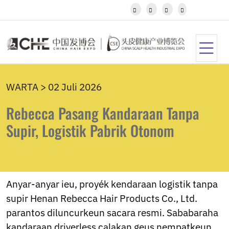
Igbo




Javanese
Kannada
Kazakh
Khmer
Kurdish
Kyrgyz
WARTA > 02 Juli 2026
Latin
Latvian
Rebecca Pasang Kandaraan Tanpa
Lithuanian
Luxembou..
Supir, Logistik Pabrik Otonom
Macedonian
Malagasy
Malay
Malayalam
Maltese
Anyar-anyar ieu, proyék kendaraan logistik tanpa
Maori
supir Henan Rebecca Hair Products Co., Ltd.
Marathi
parantos diluncurkeun sacara resmi. Sababaraha
Mongolian
Burmese
kandaraan driverless calakan geus nempatkeun