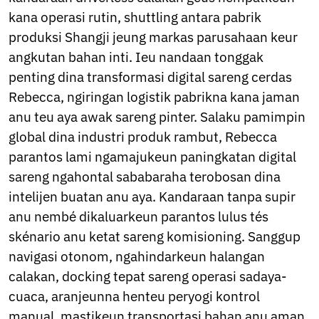
Nepali
kana operasi rutin, shuttling antara pabrik
Norwegian
produksi Shangji jeung markas parusahaan keur
Pashto
Persian
angkutan bahan inti. Ieu nandaan tonggak
Punjabi
penting dina transformasi digital sareng cerdas
Serbian
Rebecca, ngiringan logistik pabrikna kana jaman
Sesotho
anu teu aya awak sareng pinter. Salaku pamimpin
Sinhala
Slovak
global dina industri produk rambut, Rebecca
Slovenian
parantos lami ngamajukeun paningkatan digital
Somali
sareng ngahontal sababaraha terobosan dina
Samoan
intelijen buatan anu aya. Kandaraan tanpa supir
Scots Gaelic
Shona
anu nembé dikaluarkeun parantos lulus tés
Sindhi
skénario anu ketat sareng komisioning. Sanggup
Swahili
navigasi otonom, ngahindarkeun halangan
Tajik
Tamil
calakan, docking tepat sareng operasi sadaya-
Telugu
cuaca, aranjeunna henteu peryogi kontrol
Thai
manual, mastikeun transportasi bahan anu aman