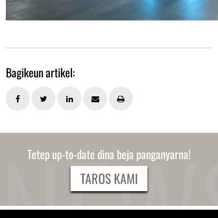
Bagikeun artikel:
Tetep up-to-date dina beja panganyarna!
TAROS KAMI