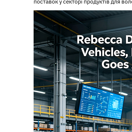
Thai
поставок у секторі продуктів для вол
Urdu
Uzbek
Vietnamese
Welsh
Xhosa
Yiddish
Yoruba
Zulu
Kinyarwanda
Tatar
Oriya
Turkmen
Uyghur