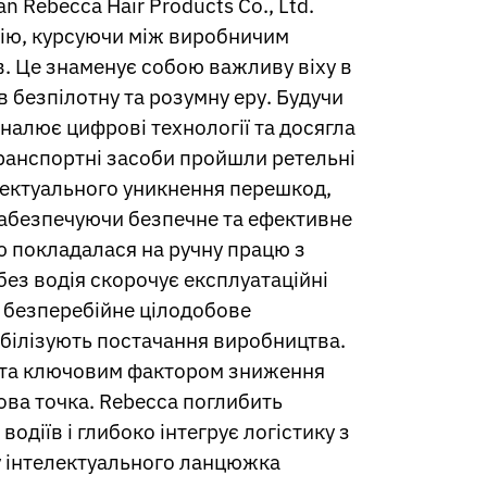
Rebecca Hair Products Co., Ltd.
цію, курсуючи між виробничим
. Це знаменує собою важливу віху в
 безпілотну та розумну еру. Будучи
налює цифрові технології та досягла
транспортні засоби пройшли ретельні
електуального уникнення перешкод,
 забезпечуючи безпечне та ефективне
ю покладалася на ручну працю з
ез водія скорочує експлуатаційні
 безперебійне цілодобове
абілізують постачання виробництва.
ї та ключовим фактором зниження
ова точка. Rebecca поглибить
діїв і глибоко інтегрує логістику з
ку інтелектуального ланцюжка