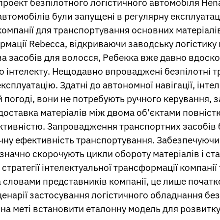
оект безпілотного логістичного автомобіля Henan 
автомобілів були запущені в регулярну експлуата
омпанії для транспортування основних матеріалів
рмації Rebecca, відкриваючи заводську логістику в
ва засобів для волосся, Ребекка вже давно вдоско
го інтелекту. Нещодавно впроваджені безпілотні 
експлуатацію. Здатні до автономної навігації, інт
ій погоді, вони не потребують ручного керування,
доставка матеріалів між двома об’єктами повніст
тивністю. Запровадження транспортних засобів б
чну ефективність транспортування. Забезпечуючи
значно скорочують цикли обороту матеріалів і ст
стратегії інтелектуальної трансформації компані
а словами представників компанії, це лише початк
арії застосування логістичного обладнання без во
 на меті встановити еталонну модель для розвит