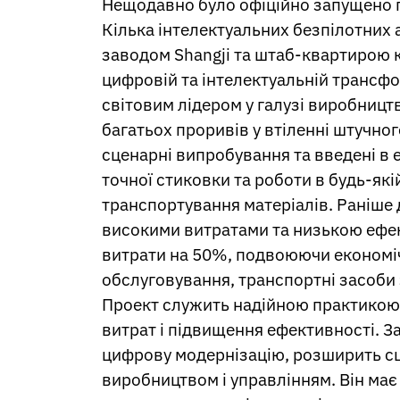
Нещодавно було офіційно запущено пр
Nepali
Кілька інтелектуальних безпілотних 
Norwegian
Pashto
заводом Shangji та штаб-квартирою к
Persian
цифровій та інтелектуальній трансфо
Punjabi
світовим лідером у галузі виробницт
Serbian
Sesotho
багатьох проривів у втіленні штучно
Sinhala
сценарні випробування та введені в 
Slovak
точної стиковки та роботи в будь-як
Slovenian
транспортування матеріалів. Раніше 
Somali
Samoan
високими витратами та низькою ефек
Scots Gaelic
витрати на 50%, подвоюючи економі
Shona
обслуговування, транспортні засоби 
Sindhi
Проект служить надійною практикою 
Sundanese
Swahili
витрат і підвищення ефективності. З
Tajik
цифрову модернізацію, розширить сцен
Tamil
виробництвом і управлінням. Він має
Telugu