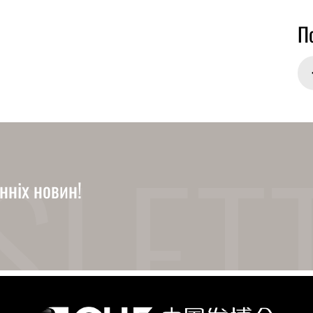
П
анніх новин!