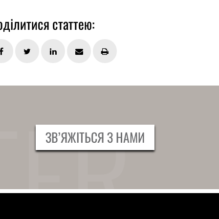
оділитися статтею:
ЗВ’ЯЖІТЬСЯ З НАМИ