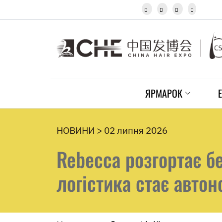
Igbo




Javanese
Kannada
Kazakh
Khmer
Kurdish
Kyrgyz
Latin
ЯРМАРОК
Latvian
Lithuanian
Luxembou..
Macedonian
НОВИНИ > 02 липня 2026
Malagasy
Rebecca розгортає бе
Malay
Malayalam
Maltese
логістика стає авто
Maori
Marathi
Mongolian
Burmese