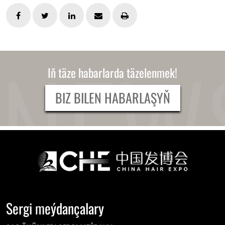
Iň täze habarlarda täzelenmek!
BIZ BILEN HABARLAŞYŇ
Sergi meýdançalary