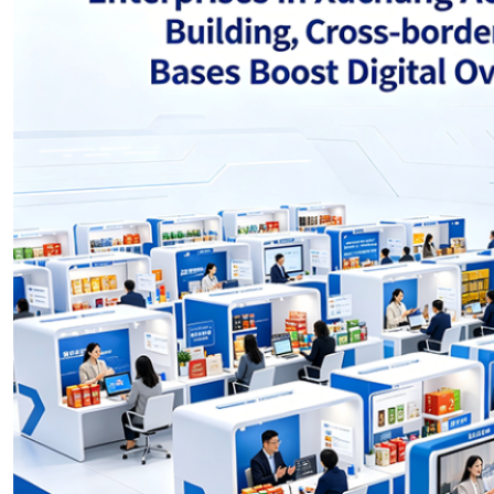
Nepali
Norwegian
Pashto
Persian
Punjabi
Serbian
Sesotho
Sinhala
Slovak
Slovenian
Somali
Samoan
Scots Gaelic
Shona
Sindhi
Sundanese
Swahili
Tajik
Tamil
Telugu