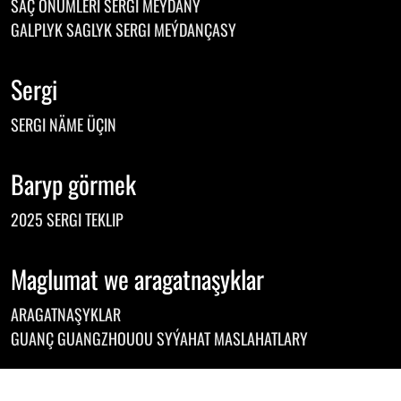
SAÇ ÖNÜMLERI SERGI MEÝDANY
GALPLYK SAGLYK SERGI MEÝDANÇASY
Sergi
SERGI NÄME ÜÇIN
Baryp görmek
2025 SERGI TEKLIP
Maglumat we aragatnaşyklar
ARAGATNAŞYKLAR
GUANÇ GUANGZHOUOU SYÝAHAT MASLAHATLARY