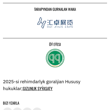
TARAPYNDAN GURNALAN WAKA
ÖÝ EÝESI
2025-si rehimdarlyk goralýan Hususy
hukuklar;
GIZLINLIK SYÝASATY
BIZI YZARLA