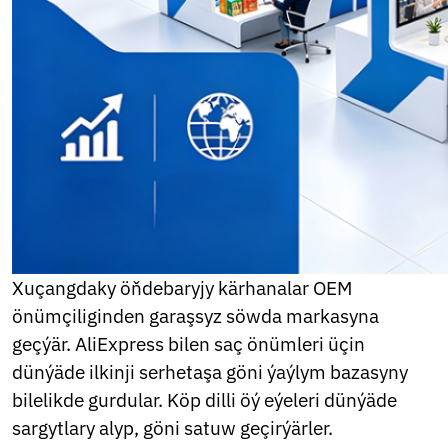
Thai
Ukrainian
Urdu
Uzbek
Vietnamese
Welsh
Xhosa
Yiddish
Yoruba
Zulu
Kinyarwanda
Tatar
Oriya
Xuçangdaky öňdebaryjy kärhanalar OEM
Uyghur
önümçiliginden garaşsyz söwda markasyna
geçýär. AliExpress bilen saç önümleri üçin
dünýäde ilkinji serhetaşa göni ýaýlym bazasyny
bilelikde gurdular. Köp dilli öý eýeleri dünýäde
sargytlary alyp, göni satuw geçirýärler.