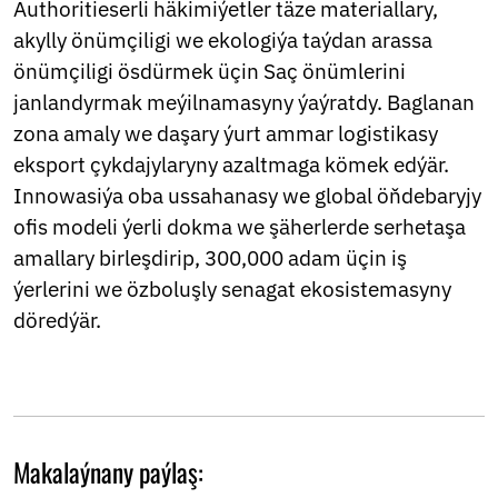
Authoritieserli häkimiýetler täze materiallary,
akylly önümçiligi we ekologiýa taýdan arassa
önümçiligi ösdürmek üçin Saç önümlerini
janlandyrmak meýilnamasyny ýaýratdy. Baglanan
zona amaly we daşary ýurt ammar logistikasy
eksport çykdajylaryny azaltmaga kömek edýär.
Innowasiýa oba ussahanasy we global öňdebaryjy
ofis modeli ýerli dokma we şäherlerde serhetaşa
amallary birleşdirip, 300,000 adam üçin iş
ýerlerini we özboluşly senagat ekosistemasyny
döredýär.
Makalaýnany paýlaş: