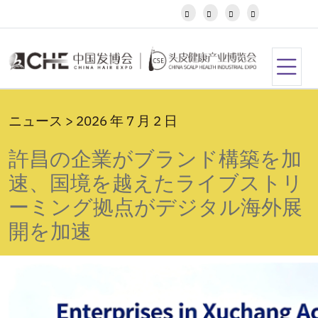
Javanese




Kannada
Kazakh
Khmer
Kurdish
Kyrgyz
Latin
ニュース > 2026 年 7 月 2 日
Latvian
Lithuanian
許昌の企業がブランド構築を加
Luxembou..
Macedonian
速、国境を越えたライブストリ
Malagasy
ーミング拠点がデジタル海外展
Malay
Malayalam
開を加速
Maltese
Maori
Marathi
Mongolian
Burmese
Nepali