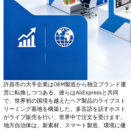
Ukrainian
Urdu
Uzbek
Vietnamese
Welsh
Xhosa
Yiddish
Yoruba
Zulu
Kinyarwanda
Tatar
Oriya
Turkmen
許昌市の大手企業はOEM製造から独立ブランド運
Uyghur
営に転換しつつある。彼らはAliExpressと共同
で、世界初の国境を越えたヘア製品のライブスト
リーミング基地を構築した。多言語を話すホスト
がライブ販売を行い、世界中で注文を受けます。
地方自治体は、新素材、スマート製造、環境に優