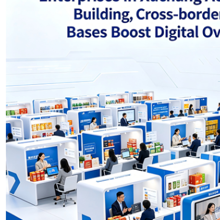
Norwegian
Pashto
Persian
Punjabi
Serbian
Sesotho
Sinhala
Slovak
Slovenian
Somali
Samoan
Scots Gaelic
Shona
Sindhi
Sundanese
Swahili
Tajik
Tamil
Telugu
Thai