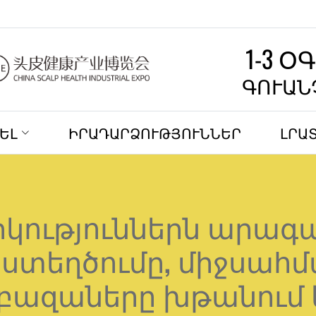
1-3 Օ
ԳՈՒԱՆ
ԵԼ
ԻՐԱԴԱՐՁՈՒԹՅՈՒՆՆԵՐ
ԼՐԱ
արկություններն արագ
տեղծումը, միջսահմ
բազաները խթանում 