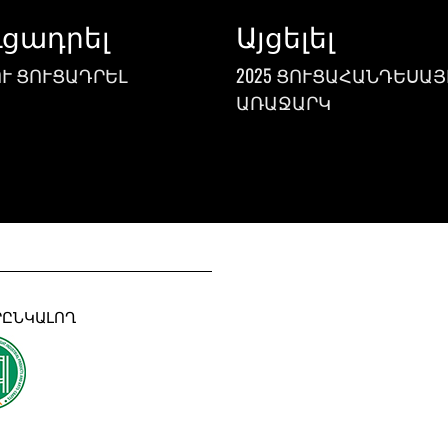
ւցադրել
Այցելել
Ւ ՑՈՒՑԱԴՐԵԼ
2025 ՑՈՒՑԱՀԱՆԴԵՍԱՅ
ԱՌԱՋԱՐԿ
ՐԸՆԿԱԼՈՂ