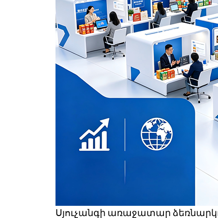
Ukrainian
Urdu
Uzbek
Vietnamese
Welsh
Xhosa
Yiddish
Yoruba
Zulu
Kinyarwanda
Tatar
Oriya
Turkmen
Uyghur
Սյուչանգի առաջատար ձեռնարկո