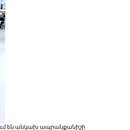
վում են անկախ ապրանքանիշի