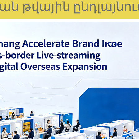
ն թվային ընդլայնու