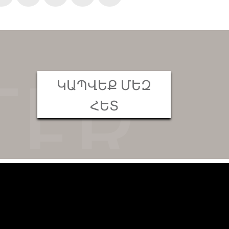
ԿԱՊՎԵՔ ՄԵԶ
ՀԵՏ