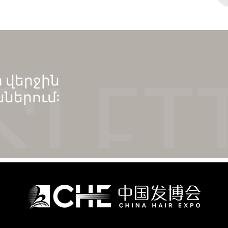
 վերջին
ններում: