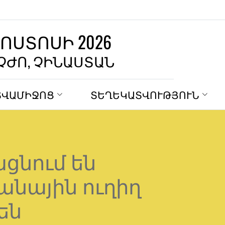
ԳՈՍՏՈՍԻ 2026
ՉԺՈ, ՉԻՆԱՍՏԱՆ
ՏՎԱՄԻՋՈՑ
ՏԵՂԵԿԱՏՎՈՒԹՅՈՒՆ
ացնում են
անային ուղիղ
են