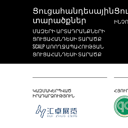
Ցուցահանդեսային
Ցո
տարածքներ
ԻՆՉՈ
ՄԱԶԵՐԻ ԱՐՏԱԴՐԱՆՔՆԵՐԻ
ՑՈՒՑԱՀԱՆԴԵՍԻ ՏԱՐԱԾՔ
SCALP ԱՌՈՂՋԱՊԱՀՈՒԹՅԱՆ
ՑՈՒՑԱՀԱՆԴԵՍԻ ՏԱՐԱԾՔ
ԿԱԶՄԱԿԵՐՊՎԱԾ
ՀՅՈՒ
ԻՐԱԴԱՐՁՈՒԹՅՈՒՆ