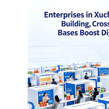
Norwegian
Pashto
Persian
Punjabi
Serbian
Sesotho
Sinhala
Slovak
Slovenian
Somali
Samoan
Scots Gaelic
Shona
Sindhi
Sundanese
Swahili
Tajik
Tamil
Telugu
Thai