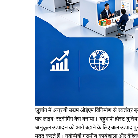
Ukrainian
Urdu
Uzbek
Vietnamese
Welsh
Xhosa
Yiddish
Yoruba
Zulu
Kinyarwanda
Tatar
Oriya
Turkmen
Uyghur
ज़ुचांग में अग्रणी उद्यम ओईएम विनिर्माण से स्वतंत्र 
पार लाइव-स्ट्रीमिंग बेस बनाया। बहुभाषी होस्ट दुनिया 
अनुकूल उत्पादन को आगे बढ़ाने के लिए बाल उत्पाद पु
मदद करते हैं। नवोन्मेषी ग्रामीण कार्यशाला और वैश