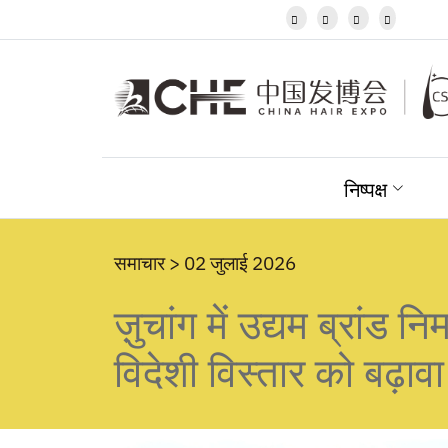
Javanese




Kannada
Kazakh
Khmer
Kurdish
Kyrgyz
Latin
Latvian
निष्पक्ष
Lithuanian
Luxembou..
Macedonian
Malagasy
समाचार > 02 जुलाई 2026
Malay
ज़ुचांग में उद्यम ब्रांड न
Malayalam
Maltese
Maori
विदेशी विस्तार को बढ़ावा द
Marathi
Mongolian
Burmese
Nepali