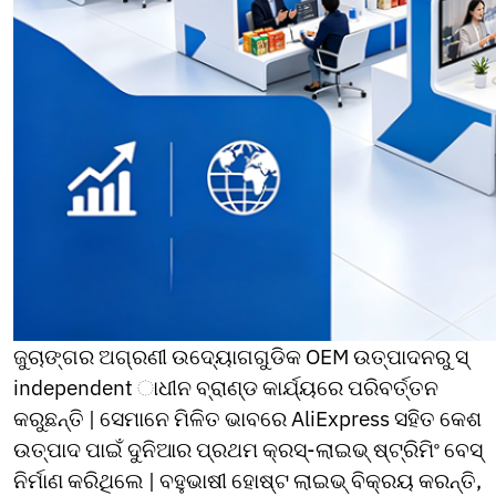
Thai
Ukrainian
Urdu
Uzbek
Vietnamese
Welsh
Xhosa
Yiddish
Yoruba
Zulu
Kinyarwanda
Tatar
Turkmen
Uyghur
ଜୁଚାଙ୍ଗର ଅଗ୍ରଣୀ ଉଦ୍ୟୋଗଗୁଡିକ OEM ଉତ୍ପାଦନରୁ ସ୍
independent ାଧୀନ ବ୍ରାଣ୍ଡ କାର୍ଯ୍ୟରେ ପରିବର୍ତ୍ତନ
କରୁଛନ୍ତି | ସେମାନେ ମିଳିତ ଭାବରେ AliExpress ସହିତ କେଶ
ଉତ୍ପାଦ ପାଇଁ ଦୁନିଆର ପ୍ରଥମ କ୍ରସ୍-ଲାଇଭ୍ ଷ୍ଟ୍ରିମିଂ ବେସ୍
ନିର୍ମାଣ କରିଥିଲେ | ବହୁଭାଷୀ ହୋଷ୍ଟ ଲାଇଭ୍ ବିକ୍ରୟ କରନ୍ତି,