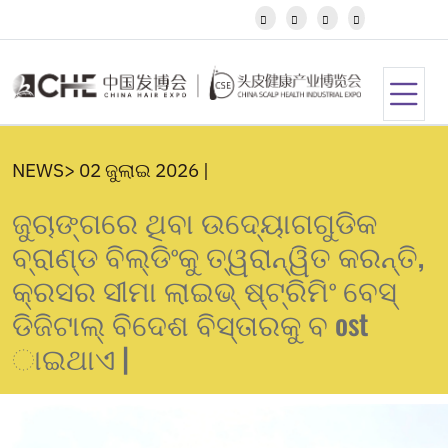
Igbo




Javanese
Kannada
Kazakh
Khmer
Kurdish
Kyrgyz
NEWS> 02 ଜୁଲାଇ 2026 |
Latin
Latvian
ଜୁଚାଙ୍ଗରେ ଥିବା ଉଦ୍ୟୋଗଗୁଡିକ
Lithuanian
Luxembou..
ବ୍ରାଣ୍ଡ ବିଲ୍ଡିଂକୁ ତ୍ୱରାନ୍ୱିତ କରନ୍ତି,
Macedonian
କ୍ରସର ସୀମା ଲାଇଭ୍ ଷ୍ଟ୍ରିମିଂ ବେସ୍
Malagasy
Malay
ଡିଜିଟାଲ୍ ବିଦେଶ ବିସ୍ତାରକୁ ବ ost
Malayalam
ାଇଥାଏ |
Maltese
Maori
Marathi
Mongolian
Burmese