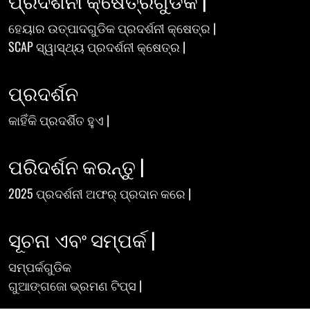
ପ୍ରଦର୍ଶନୀ କ୍ଷେତ୍ରଗୁଡିକ |
ହେୟାର ଉତ୍ପାଦଗୁଡିକ ପ୍ରଦର୍ଶନୀ କ୍ଷେତ୍ର |
SCAP ସ୍ୱାସ୍ଥ୍ୟ ପ୍ରଦର୍ଶନୀ କ୍ଷେତ୍ର |
ପ୍ରଦର୍ଶନ
କାହିଁକି ପ୍ରଦର୍ଶିତ ହୁଏ |
ପରିଦର୍ଶନ କରନ୍ତୁ |
2025 ପ୍ରଦର୍ଶନୀ ଅଫର୍ ପ୍ରଦାନ କରେ |
ସୂଚନା ଏବଂ ସମ୍ପର୍କ |
ସମ୍ପର୍କଗୁଡିକ
ଗୁଆଙ୍ଗଜୋ ଭ୍ରମଣ ଟିପ୍ସ |