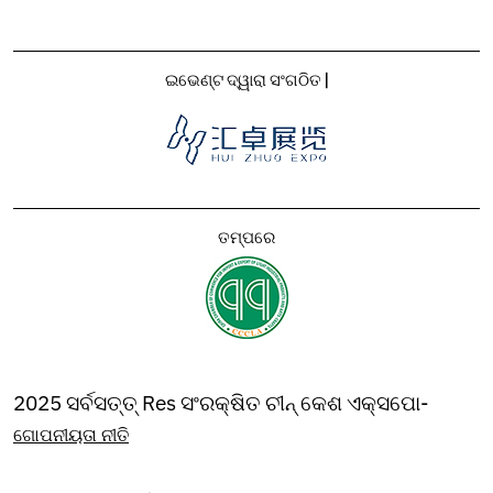
ଇଭେଣ୍ଟ ଦ୍ୱାରା ସଂଗଠିତ |
ତମ୍ପରେ
2025 ସର୍ବସତ୍ତ୍ Res ସଂରକ୍ଷିତ ଚୀନ୍ କେଶ ଏକ୍ସପୋ-
ଗୋପନୀୟତା ନୀତି