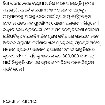
ବିଶ୍ worldwide ବ୍ୟାପୀ ଅର୍ଡର ଗ୍ରହଣ କରନ୍ତି | ନୂତନ
ସାମଗ୍ରୀ, ସ୍ମାର୍ଟ ଉତ୍ପାଦନ ଏବଂ ପରିବେଶ ଅନୁକୂଳ
ଉତ୍ପାଦନକୁ ଆଗକୁ ନେବା ପାଇଁ ସ୍ଥାନୀୟ କର୍ତ୍ତୃପକ୍ଷ
ହେୟାର ପ୍ରଡକ୍ଟ ପୁନର୍ଜୀବନ ଯୋଜନା ପ୍ରକାଶ କରିଥିଲେ |
ବନ୍ଧିତ ଜୋନ୍ ପ୍ରୟୋଗ ଏବଂ ଅପଗ୍ରେଡ୍ ବିଦେଶୀ ଗୋଦାମ
ଲଜିଷ୍ଟିକ୍ସ ରପ୍ତାନି ଖର୍ଚ୍ଚ ହ୍ରାସ କରିବାରେ ସାହାଯ୍ୟ କରେ |
ଅଭିନବ ଗ୍ରାମୀଣ କର୍ମଶାଳା ଏବଂ ଗ୍ଲୋବାଲ୍ ଫ୍ରଣ୍ଟ ଅଫିସ୍
ମଡେଲ୍ ସ୍ଥାନୀୟ ଭାବରେ ବୁଣାକାର ଏବଂ ସହରଗୁଡିକରେ
କ୍ରସର ସୀମା କାର୍ଯ୍ୟକୁ ଏକତ୍ର କରି 300,000 ଲୋକଙ୍କ
ପାଇଁ ନିଯୁକ୍ତି ଏବଂ ଏକ ସ୍ୱତନ୍ତ୍ର ଶିଳ୍ପ ଇକୋସିଷ୍ଟମ୍
ସୃଷ୍ଟି କରେ |
ଲେଖା ଅଂଶୀଦାର: