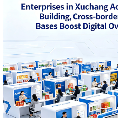
Nepali
Norwegian
Pashto
Persian
Punjabi
Serbian
Sesotho
Sinhala
Slovak
Slovenian
Somali
Samoan
Scots Gaelic
Shona
Sindhi
Sundanese
Swahili
Tajik
Tamil
Telugu