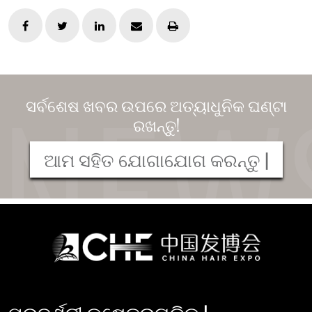
ସର୍ବଶେଷ ଖବର ଉପରେ ଅତ୍ୟାଧୁନିକ ଘଣ୍ଟା
ରଖନ୍ତୁ!
ଆମ ସହିତ ଯୋଗାଯୋଗ କରନ୍ତୁ |