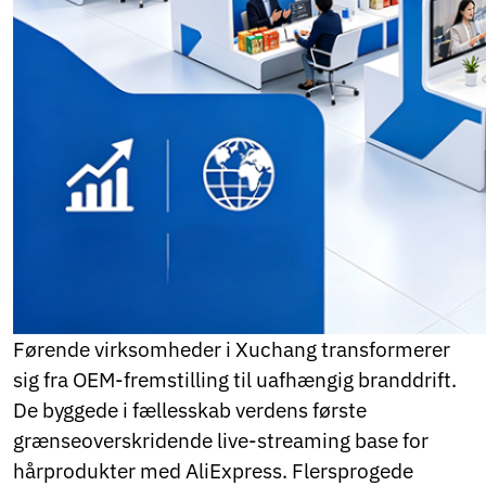
Ukrainian
Urdu
Uzbek
Vietnamese
Welsh
Xhosa
Yiddish
Yoruba
Zulu
Kinyarwanda
Tatar
Oriya
Turkmen
Uyghur
Førende virksomheder i Xuchang transformerer
sig fra OEM-fremstilling til uafhængig branddrift.
De byggede i fællesskab verdens første
grænseoverskridende live-streaming base for
hårprodukter med AliExpress. Flersprogede