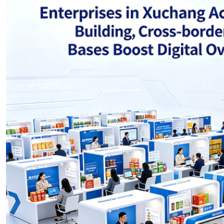
Norwegian
Pashto
Persian
Punjabi
Serbian
Sesotho
Sinhala
Slovak
Slovenian
Somali
Samoan
Scots Gaelic
Shona
Sindhi
Sundanese
Swahili
Tajik
Tamil
Telugu
Thai