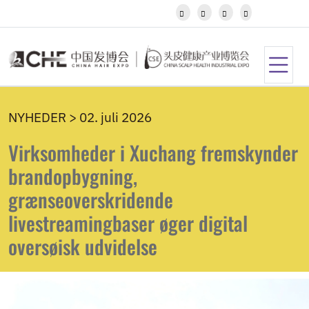
Javanese




Kannada
Kazakh
Khmer
Kurdish
Kyrgyz
Latin
NYHEDER > 02. juli 2026
Latvian
Lithuanian
Virksomheder i Xuchang fremskynder
Luxembou..
Macedonian
brandopbygning,
Malagasy
grænseoverskridende
Malay
Malayalam
livestreamingbaser øger digital
Maltese
oversøisk udvidelse
Maori
Marathi
Mongolian
Burmese
Nepali